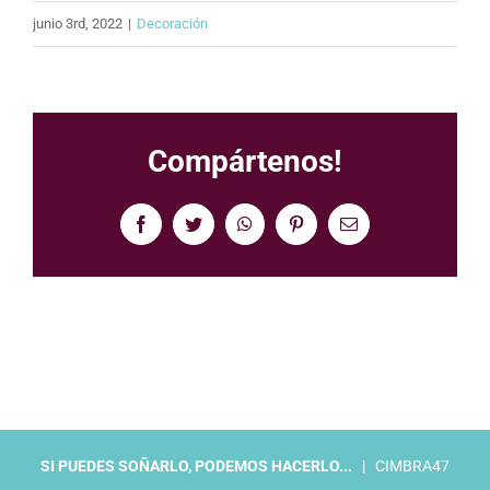
junio 3rd, 2022
|
Decoración
Compártenos!
Facebook
Twitter
WhatsApp
Pinterest
Correo
electrónico
SI PUEDES SOÑARLO, PODEMOS HACERLO...
| CIMBRA47