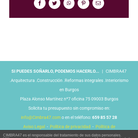
Facebook
Twitter
WhatsApp
Pinterest
Correo
electrónico
SI PUEDES SOÑARLO, PODEMOS HACERLO...
| CIMBRA47
.Arquitectura .Construcción .Reformas integrales .Interiorismo
en Burgos
Plaza Alonso Martínez nº7 oficina 75 09003 Burgos
Solicita tu presupuesto sin compromiso en:
info@Cimbra47.com
o en el teléfono:
659 85 57 28
Aviso Legal
-
Política de privacidad
-
Política de
CIMBRA47 es el responsable del tratamiento de sus datos personales.
cookies
-
Condiciones Generales de Uso